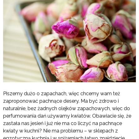
Piszemy dużo o zapachach, więc chcemy wam też
zaproponować pachnące desery. Ma być zdrowo i
naturalnie, bez żadnych olejków zapachowych, więc do
perfumowania dań używamy kwiatów. Obawiacie się, że
zastała nas jesień i już nie ma co liczyć na pachnące
kwiaty w kuchni? Nie ma problemu – w sklepach z
egzotyczną kuchnią i w spiżarniach łatwo znajdziecie