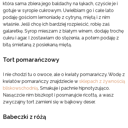
która sama zbiera jego baldachy na łąkach, czyście je i
gotuje w syropie cukrowym. Uwielbiam go i całe lato
podaję gościom lemoniadę z cytryną, miętą i z nim
właśnie. Jeśli chcę ich bardziej rozpieścić, robię zaś
galaretkę. Syrop mieszam z białym winem, dodaję trochę
cukru i agar. I zostawiam do stężenia, a potem podaję z
bitą śmietaną z posiekaną miętą.
Tort pomarańczowy
I nie chodzi tu o owoce, ale o kwiaty pomarańczy. Wodę z
kwiatów pomarańczy znajdziecie w
sklepach z żywnością
bliskowschodnią
. Smakuje i pachnie hipnotyzująco.
Nasączcie nim biszkopt i posmarujcie ricottą, a wasz
zwyczajny tort zamieni się w bajkowy deser.
Babeczki z różą