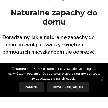
Naturalne zapachy do
domu
Doradzamy, jakie naturalne zapachy do
domu pozwolą odświeżyć wnętrza i
pomogą ich mieszkańcom się odprężyć.
Tekst: Joanna Zaguła
Ta strona korzysta z ciasteczek aby świadczyć usługi na
najwyższym poziomie. Dalsze korzystanie ze strony oznacza,
Dom jaki jest, każdy wie. Jak mawiał słynny architekt, Le
że zgadzasz się na ich użycie.
Corbusier – dom to maszyna do mieszkania. To zresztą
ZAMKNIJ
DOWIEDZ SIĘ WIĘCEJ
taka maszyna, która robi mnóstwo hałasu i bałaganu.
Robi też czasem trochę – że tak powiem – smrodu. Bo
smażymy rybę, wyciągamy z szafy jakieś starocie,
dajemy dzieciom farby do malowania. A potem chcemy,