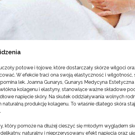
idzenia
ruczoły potowe i łojowe, które dostarczały skórze wilgoci oraz
ować. W efekcie traci ona swoją elastyczność i wilgotność, s
zypomina lek. Joanna Gunarys, Gunarys Medycyna Estetyczna i
u włókna kolagenu i elastyny, stanowiące ważne składowe po
dłowe napięcie skóry. Na skutek oddziaływania wolnych rod
 naturalną produkcję kolagenu. To właśnie dlatego skóra staje
.
ny, który pomoże na dłużej cieszyć się młodym wyglądem s
delikatny, naturalny i nieprzerysowany efekt napięcia oraz uję