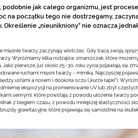
ry, podobnie jak całego organizmu, jest proce
ć na początku tego nie dostrzegamy, zaczyna s
dy. Określenie „nieunikniony” nie oznacza jedna
e mięśnie twarzy zaczynają wiotczeć. Gdy tracą swoją spręż
 twarzy. Wyróżniamy kilka rodzajów zmarszczek, które może
Jako pierwsze, już około 25.-30. roku życia pojawiają się zm
owane ruchami mięśni twarzy – mimiką. Najczęściej pojawia
między ustami a nosem i dookoła oczu („kurze łapki”). Wyró
dmiernej ekspozycji na promieniowanie UV lub zbyt częstych 
kami sennymi, które powstają z powodu ułożenia twarzy pod
ednak z biegiem czasu, z powodu mniejszej elastyczności skó
o bruzdy grawitacyjne, które pojawiają się samoistnie na skute