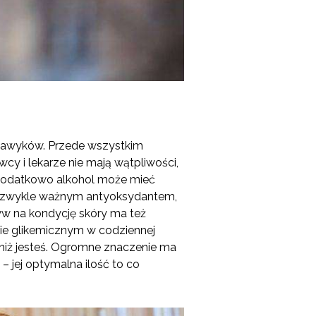
 nawyków. Przede wszystkim
cy i lekarze nie mają wątpliwości,
 Dodatkowo alkohol może mieć
 niezwykle ważnym antyoksydantem,
yw na kondycję skóry ma też
sie glikemicznym w codziennej
 niż jesteś. Ogromne znaczenie ma
– jej optymalna ilość to co