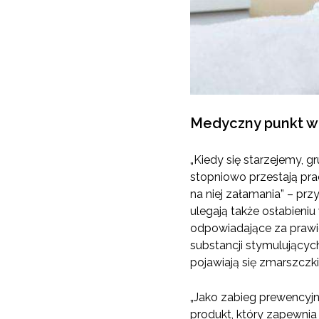
Medyczny punkt w
„Kiedy się starzejemy, g
stopniowo przestają prac
na niej załamania” – pr
ulegają także osłabieni
odpowiadające za prawi
substancji stymulujących
pojawiają się zmarszczki
„Jako zabieg prewencyj
produkt, który zapewnia 