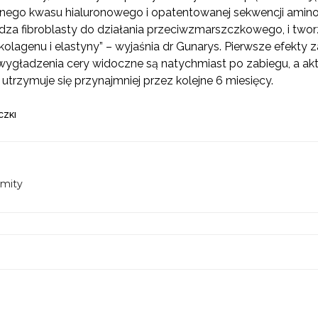
anego kwasu hialuronowego i opatentowanej sekwencji amino
dza fibroblasty do działania przeciwzmarszczkowego, i two
kolagenu i elastyny” – wyjaśnia dr Gunarys. Pierwsze efekty
 i wygładzenia cery widoczne są natychmiast po zabiegu, a a
g utrzymuje się przynajmniej przez kolejne 6 miesięcy.
CZKI
 mity