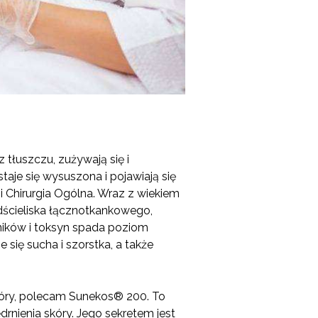
 tłuszczu, zużywają się i
taje się wysuszona i pojawiają się
 Chirurgia Ogólna. Wraz z wiekiem
dścieliska łącznotkankowego,
ników i toksyn spada poziom
 się sucha i szorstka, a także
kóry, polecam Sunekos® 200. To
drnienia skóry. Jego sekretem jest