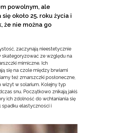
sem powolnym, ale
ię około 25. roku życia i
k, że nie można go
ystość, zaczynają nieestetycznie
my skategoryzować ze względu na
arszczki mimiczne. Ich
ją się na czole między brwiami
żniamy też zmarszczki posłoneczne,
wizyt w solarium. Kolejny typ
czas snu. Początkowo znikają jakiś
ry ich zdolność do wchłaniania się
k spadku elastyczności i