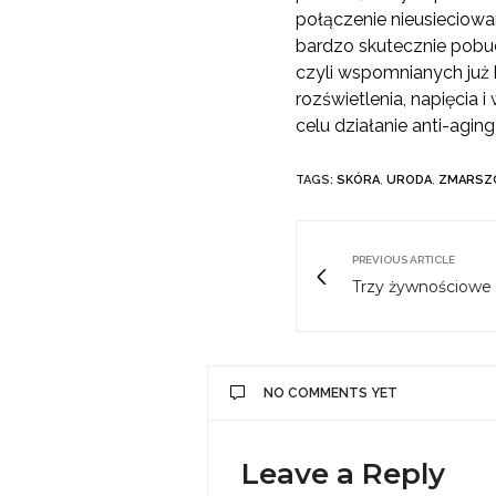
połączenie nieusieciow
bardzo skutecznie pobu
czyli wspomnianych już 
rozświetlenia, napięcia
celu działanie anti-agin
TAGS:
SKÓRA
,
URODA
,
ZMARSZ
PREVIOUS ARTICLE
Trzy żywnościowe
NO COMMENTS YET
Leave a Reply