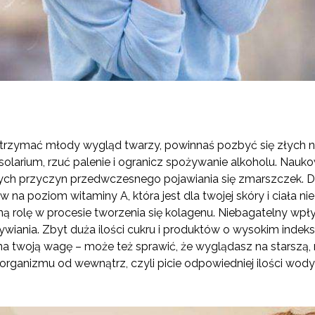
 zatrzymać młody wygląd twarzy, powinnaś pozbyć się złych
olarium, rzuć palenie i ogranicz spożywanie alkoholu. Naukow
szych przyczyn przedwczesnego pojawiania się zmarszczek.
na poziom witaminy A, która jest dla twojej skóry i ciała
 rolę w procesie tworzenia się kolagenu. Niebagatelny wpł
iania. Zbyt duża ilości cukru i produktów o wysokim indek
 na twoją wagę – może też sprawić, że wyglądasz na starszą,
 organizmu od wewnątrz, czyli picie odpowiedniej ilości wody 