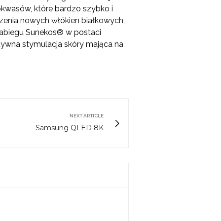
kwasów, które bardzo szybko i
rzenia nowych włókien białkowych,
 zabiegu Sunekos® w postaci
ktywna stymulacja skóry mająca na
NEXT ARTICLE
Samsung QLED 8K