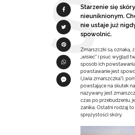
Starzenie się skó
nieuniknionym. Cho
nie ustaje już nig
spowolnić.
Zmarszczki są oznaką, ż
„wisieć” i psuć wygląd
sposób ich powstawania. 
powstawanie jest spowod
(„lwia zmarszczka”), po
powstające na skutek na
nazywany jest zmarszcz
czas po przebudzeniu, j
zanika. Ostatni rodzaj t
sprężystości skóry.