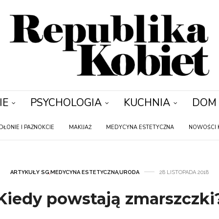
IE
PSYCHOLOGIA
KUCHNIA
DOM
DŁONIE I PAZNOKCIE
MAKIJAŻ
MEDYCYNA ESTETYCZNA
NOWOŚCI 
ARTYKUŁY SG
,
MEDYCYNA ESTETYCZNA
,
URODA
28 LISTOPADA 2018
Kiedy powstają zmarszczki