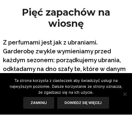
Pięć zapachów na
wiosnę
Z perfumami jest jak z ubraniami.
Garderobę zwykle wymieniamy przed
każdym sezonem: porządkujemy ubrania,
odkładamy na dno szafy te, które w danym
okresie nam się nie przydadzą.
Ta strona korzysta z ciasteczek aby świadczyć usługi na
Dopasowujemy stylizacje do zmieniającego
najwyższym poziomie. Dalsze korzystanie ze strony oznacza,
że zgadzasz się na ich użycie.
się otoczenia.
ZAMKNIJ
DOWIEDZ SIĘ WIĘCEJ
Tak samo jest z perfumami. Warto dobierać
je do pory roku.