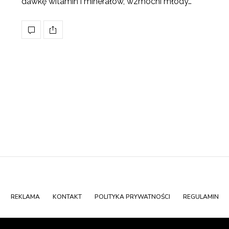
dawkę witamin i minerałów, wzmocni młody…
REKLAMA
KONTAKT
POLITYKA PRYWATNOŚCI
REGULAMIN