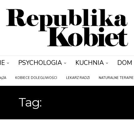
IE
PSYCHOLOGIA
KUCHNIA
DOM
IĄŻA
KOBIECE DOLEGLIWOŚCI
LEKARZ RADZI
NATURALNE TERAPIE
Tag:
SWĘDZENIE