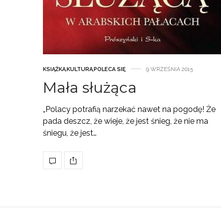
KSIĄŻKA
,
KULTURA
,
POLECA SIĘ
9 WRZEŚNIA 2015
Mała służąca
„Polacy potrafią narzekać nawet na pogodę! Że
pada deszcz, że wieje, że jest śnieg, że nie ma
śniegu, że jest…