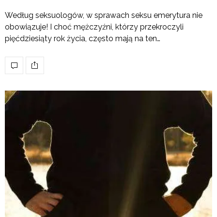
Według seksuologów, w sprawach seksu emerytura nie
obowiązuje! I choć mężczyźni, którzy przekroczyli
pięćdziesiąty rok życia, często mają na ten…