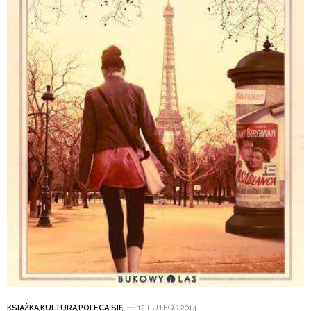
KSIĄŻKA
,
KULTURA
,
POLECA SIĘ
12 LUTEGO 2014