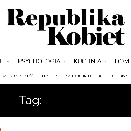
IE
PSYCHOLOGIA
KUCHNIA
DOM
GDZIE DOBRZE ZJEŚĆ
PRZEPISY
SZEF KUCHNI POLECA
TO LUBIMY
Tag:
NA SŁODKO