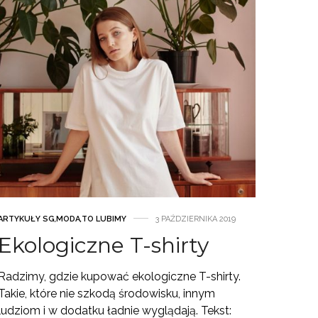
ARTYKUŁY SG
,
MODA
,
TO LUBIMY
3 PAŹDZIERNIKA 2019
Ekologiczne T-shirty
Radzimy, gdzie kupować ekologiczne T-shirty.
Takie, które nie szkodą środowisku, innym
ludziom i w dodatku ładnie wyglądają. Tekst: