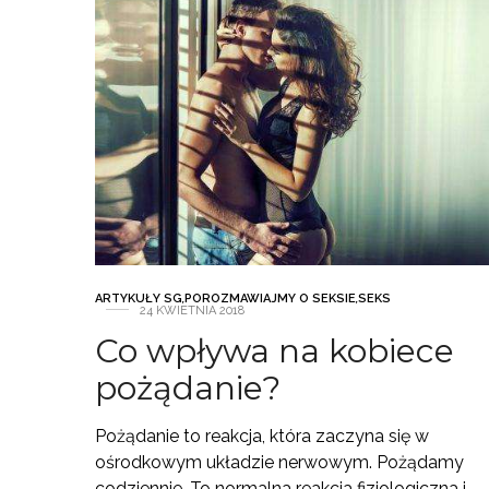
ARTYKUŁY SG
,
POROZMAWIAJMY O SEKSIE
,
SEKS
24 KWIETNIA 2018
Co wpływa na kobiece
pożądanie?
Pożądanie to reakcja, która zaczyna się w
ośrodkowym układzie nerwowym. Pożądamy
codziennie. To normalna reakcja fizjologiczna i