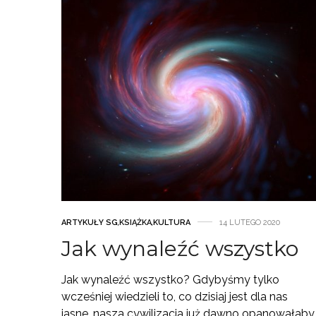
ARTYKUŁY SG
,
KSIĄŻKA
,
KULTURA
14 LUTEGO 2020
Jak wynaleźć wszystko
Jak wynaleźć wszystko? Gdybyśmy tylko
wcześniej wiedzieli to, co dzisiaj jest dla nas
jasne, nasza cywilizacja już dawno opanowałaby