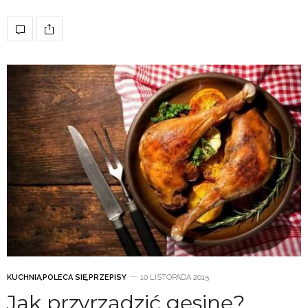
KUCHNIA
,
POLECA SIĘ
,
PRZEPISY
10 LISTOPADA 2015
Jak przyrządzić gęsinę?