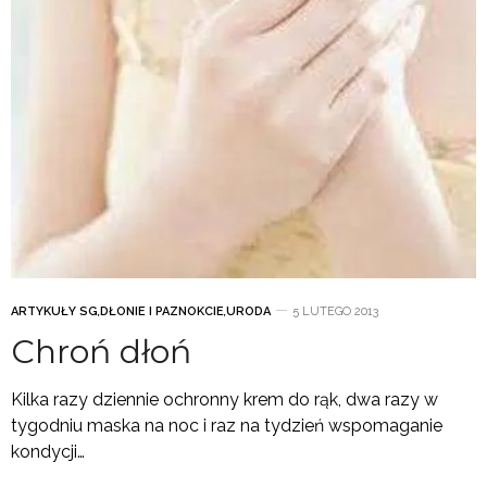
ARTYKUŁY SG
,
DŁONIE I PAZNOKCIE
,
URODA
5 LUTEGO 2013
Chroń dłoń
Kilka razy dziennie ochronny krem do rąk, dwa razy w
tygodniu maska na noc i raz na tydzień wspomaganie
kondycji…