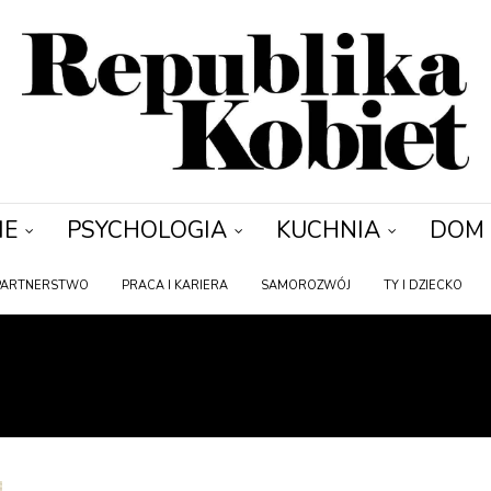
IE
PSYCHOLOGIA
KUCHNIA
DOM
PARTNERSTWO
PRACA I KARIERA
SAMOROZWÓJ
TY I DZIECKO
ZEGO POTRZEBUJE KO