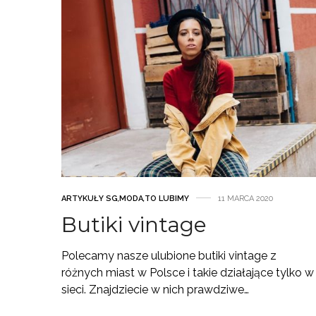
ARTYKUŁY SG
,
MODA
,
TO LUBIMY
11 MARCA 2020
Butiki vintage
Polecamy nasze ulubione butiki vintage z
różnych miast w Polsce i takie działające tylko w
sieci. Znajdziecie w nich prawdziwe…