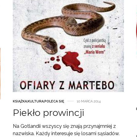
KSIĄŻKA
,
KULTURA
,
POLECA SIĘ
10 MARCA 2014
Piekło prowincji
Na Gotlandii wszyscy się znają przynajmniej z
nazwiska. Każdy interesuje się losami sąsiadów.