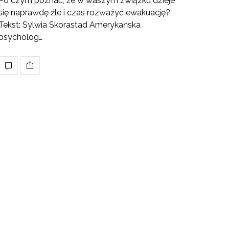
Po czym poznać, że w waszym związku dzieje
się naprawdę źle i czas rozważyć ewakuację?
Tekst: Sylwia Skorastad Amerykańska
psycholog…