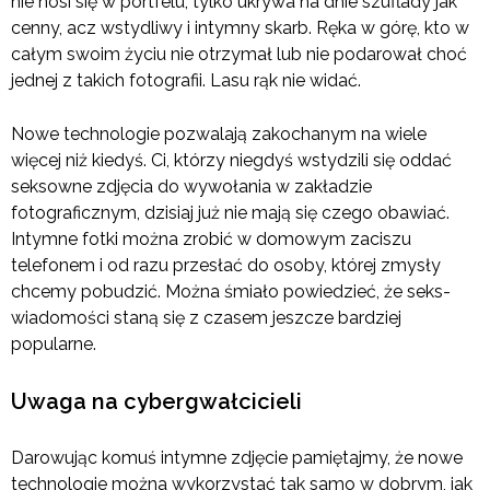
nie nosi się w portfelu, tylko ukrywa na dnie szuflady jak
cenny, acz wstydliwy i intymny skarb. Ręka w górę, kto w
całym swoim życiu nie otrzymał lub nie podarował choć
jednej z takich fotografii. Lasu rąk nie widać.
Nowe technologie pozwalają zakochanym na wiele
więcej niż kiedyś. Ci, którzy niegdyś wstydzili się oddać
seksowne zdjęcia do wywołania w zakładzie
fotograficznym, dzisiaj już nie mają się czego obawiać.
Intymne fotki można zrobić w domowym zaciszu
telefonem i od razu przesłać do osoby, której zmysły
chcemy pobudzić. Można śmiało powiedzieć, że seks-
wiadomości staną się z czasem jeszcze bardziej
popularne.
Uwaga na cybergwałcicieli
Darowując komuś intymne zdjęcie pamiętajmy, że nowe
technologie można wykorzystać tak samo w dobrym, jak