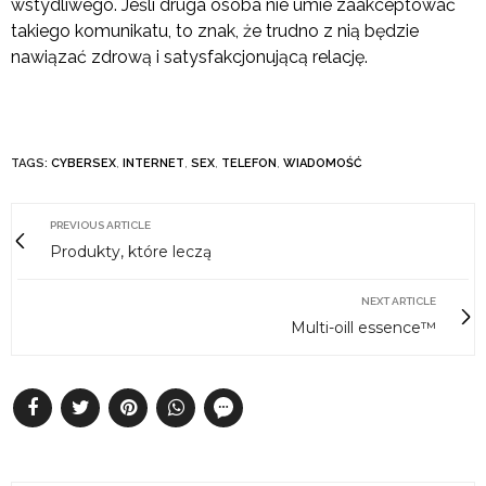
wstydliwego. Jeśli druga osoba nie umie zaakceptować
takiego komunikatu, to znak, że trudno z nią będzie
nawiązać zdrową i satysfakcjonującą relację.
TAGS:
CYBERSEX
,
INTERNET
,
SEX
,
TELEFON
,
WIADOMOŚĆ
PREVIOUS ARTICLE
Produkty, które leczą
NEXT ARTICLE
Multi-oill essence™