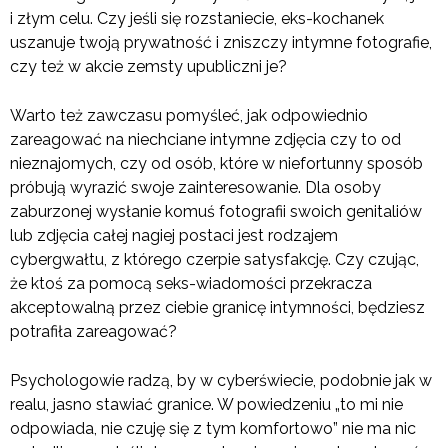
i złym celu. Czy jeśli się rozstaniecie, eks-kochanek
uszanuje twoją prywatność i zniszczy intymne fotografie,
czy też w akcie zemsty upubliczni je?
Warto też zawczasu pomyśleć, jak odpowiednio
zareagować na niechciane intymne zdjęcia czy to od
nieznajomych, czy od osób, które w niefortunny sposób
próbują wyrazić swoje zainteresowanie. Dla osoby
zaburzonej wysłanie komuś fotografii swoich genitaliów
lub zdjęcia całej nagiej postaci jest rodzajem
cybergwałtu, z którego czerpie satysfakcję. Czy czując,
że ktoś za pomocą seks-wiadomości przekracza
akceptowalną przez ciebie granicę intymności, będziesz
potrafiła zareagować?
Psychologowie radzą, by w cyberświecie, podobnie jak w
realu, jasno stawiać granice. W powiedzeniu „to mi nie
odpowiada, nie czuję się z tym komfortowo” nie ma nic