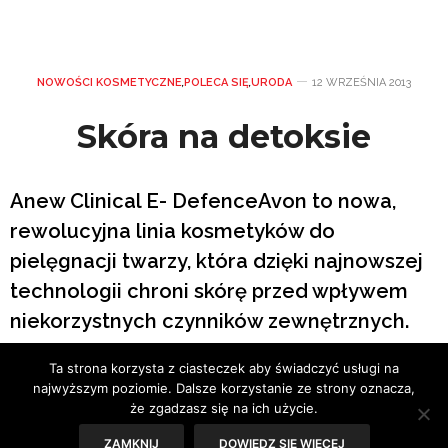
NOWOŚCI KOSMETYCZNE
,
POLECA SIĘ
,
URODA
12 WRZEŚNIA 2013
Skóra na detoksie
Anew Clinical E- DefenceAvon to nowa,
rewolucyjna linia kosmetyków do
pielęgnacji twarzy, która dzięki najnowszej
technologii chroni skórę przed wpływem
niekorzystnych czynników zewnętrznych.
Ta strona korzysta z ciasteczek aby świadczyć usługi na
Codzienna ekspozycja skóry na czynniki zewnętrzne
najwyższym poziomie. Dalsze korzystanie ze strony oznacza,
środowiska takie jak wiatr, mróz, promienie UV oraz
że zgadzasz się na ich użycie.
zanieczyszczone powietrze ma bardzo negatywny
wpływ na skórę. Aż 80 % oznak starzenia, na które
ZAMKNIJ
DOWIEDZ SIĘ WIĘCEJ