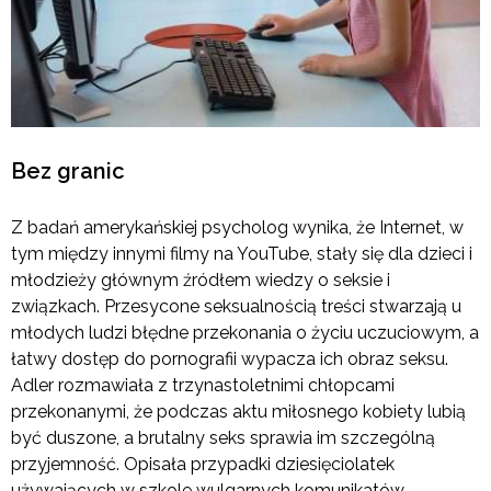
Bez granic
Z badań amerykańskiej psycholog wynika, że Internet, w
tym między innymi filmy na YouTube, stały się dla dzieci i
młodzieży głównym źródłem wiedzy o seksie i
związkach. Przesycone seksualnością treści stwarzają u
młodych ludzi błędne przekonania o życiu uczuciowym, a
łatwy dostęp do pornografii wypacza ich obraz seksu.
Adler rozmawiała z trzynastoletnimi chłopcami
przekonanymi, że podczas aktu miłosnego kobiety lubią
być duszone, a brutalny seks sprawia im szczególną
przyjemność. Opisała przypadki dziesięciolatek
używających w szkole wulgarnych komunikatów