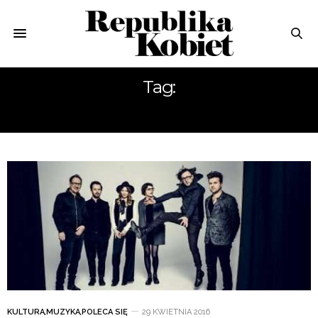
Tag:
THE MISSING LINK
KULTURA
,
MUZYKA
,
POLECA SIĘ
29 KWIETNIA 2016