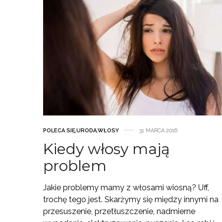
POLECA SIĘ
,
URODA
,
WŁOSY
31 MARCA 2016
Kiedy włosy mają
problem
Jakie problemy mamy z włosami wiosną? Uff,
trochę tego jest. Skarżymy się między innymi na
przesuszenie, przetłuszczenie, nadmierne