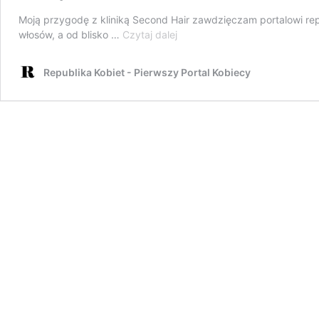
Moją przygodę z kliniką Second Hair zawdzięczam portalowi re
Jak
włosów, a od blisko …
Czytaj dalej
było
w
Republika Kobiet - Pierwszy Portal Kobiecy
Second
Hair?